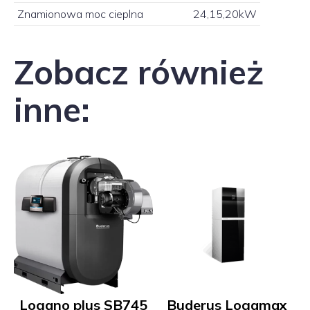
Znamionowa moc cieplna
24,15,20kW
Zobacz również
inne:
Logano plus SB745
Buderus Logamax