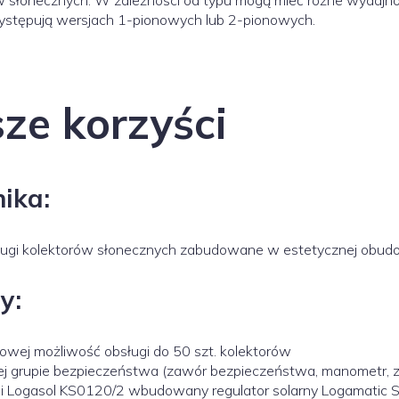
 słonecznych. W zależności od typu mogą mieć różne wydajnośc
ystępują wersjach 1-pionowych lub 2-pionowych.
ze korzyści
ika:
ługi kolektorów słonecznych zabudowane w estetycznej obud
y:
powej możliwość obsługi do 50 szt. kolektorów
j grupie bezpieczeństwa (zawór bezpieczeństwa, manometr, 
ji Logasol KS0120/2 wbudowany regulator solarny Logamatic