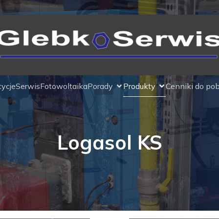
ycje
Serwis
Fotowoltaika
Porady
Produkty
Cenniki do pob
Logasol KS