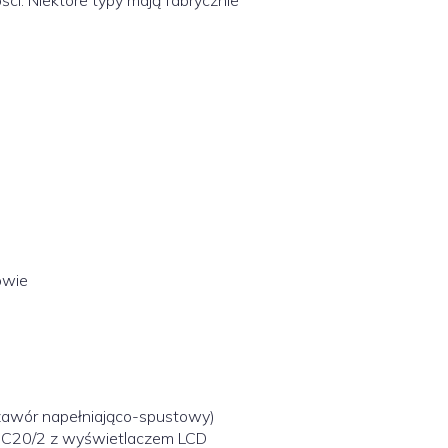
i. Niektóre typy mają fabrycznie
owie
zawór napełniająco-spustowy)
 SC20/2 z wyświetlaczem LCD