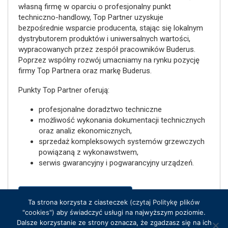
własną firmę w oparciu o profesjonalny punkt
techniczno-handlowy, Top Partner uzyskuje
bezpośrednie wsparcie producenta, stając się lokalnym
dystrybutorem produktów i uniwersalnych wartości,
wypracowanych przez zespół pracowników Buderus.
Poprzez wspólny rozwój umacniamy na rynku pozycję
firmy Top Partnera oraz markę Buderus.
Punkty Top Partner oferują:
profesjonalne doradztwo techniczne
możliwość wykonania dokumentacji technicznych
oraz analiz ekonomicznych,
sprzedaż kompleksowych systemów grzewczych
powiązaną z wykonawstwem,
serwis gwarancyjny i pogwarancyjny urządzeń.
Wróć na stronę główną
Ta strona korzysta z ciasteczek
(czytaj Politykę plików
"cookies")
aby świadczyć usługi na najwyższym poziomie.
Dalsze korzystanie ze strony oznacza, że zgadzasz się na ich